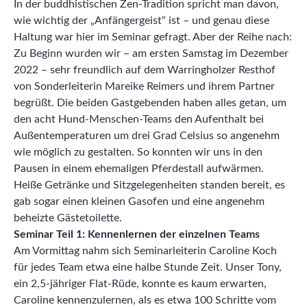
In der buddhistischen Zen-Tradition spricht man davon,
wie wichtig der „Anfängergeist“ ist – und genau diese
Haltung war hier im Seminar gefragt. Aber der Reihe nach:
Zu Beginn wurden wir – am ersten Samstag im Dezember
2022 – sehr freundlich auf dem Warringholzer Resthof
von Sonderleiterin Mareike Reimers und ihrem Partner
begrüßt. Die beiden Gastgebenden haben alles getan, um
den acht Hund-Menschen-Teams den Aufenthalt bei
Außentemperaturen um drei Grad Celsius so angenehm
wie möglich zu gestalten. So konnten wir uns in den
Pausen in einem ehemaligen Pferdestall aufwärmen.
Heiße Getränke und Sitzgelegenheiten standen bereit, es
gab sogar einen kleinen Gasofen und eine angenehm
beheizte Gästetoilette.
Seminar Teil 1: Kennenlernen der einzelnen Teams
Am Vormittag nahm sich Seminarleiterin Caroline Koch
für jedes Team etwa eine halbe Stunde Zeit. Unser Tony,
ein 2,5-jähriger Flat-Rüde, konnte es kaum erwarten,
Caroline kennenzulernen, als es etwa 100 Schritte vom