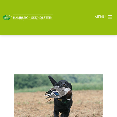
Zum
Inhalt
springen
MENÜ
DRC
BZG
Hamburg
-
Südholstein