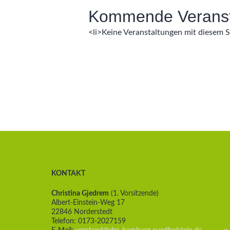
Kommende Veranst
<li>Keine Veranstaltungen mit diesem 
KONTAKT
Christina Gjedrem
(1. Vorsitzende)
Albert-Einstein-Weg 17
22846 Norderstedt
Telefon: 0173-2027159