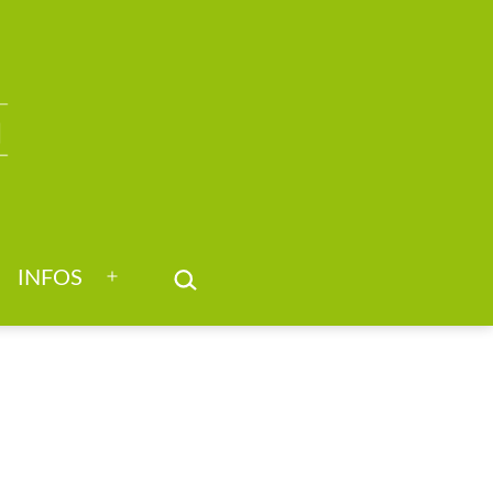
SUCHEN …
INFOS
nü
Menü
nen
öffnen