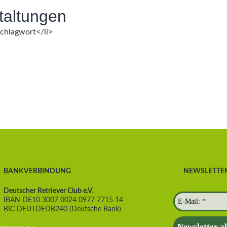
altungen
Schlagwort</li>
BANKVERBINDUNG
NEWSLETTE
Deutscher Retriever Club e.V.
IBAN DE10 3007 0024 0977 7715 14
BIC DEUTDEDB240 (Deutsche Bank)