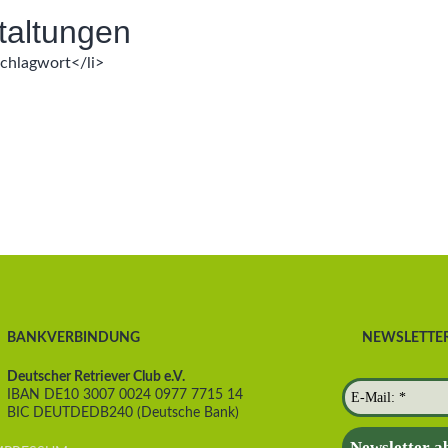
altungen
Schlagwort</li>
BANKVERBINDUNG
NEWSLETTE
Deutscher Retriever Club e.V.
IBAN DE10 3007 0024 0977 7715 14
BIC DEUTDEDB240 (Deutsche Bank)