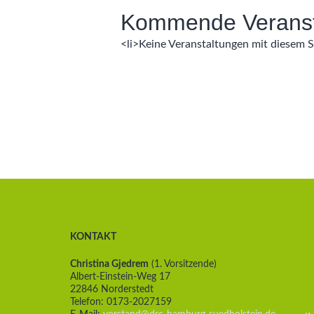
Kommende Veranst
<li>Keine Veranstaltungen mit diesem 
KONTAKT
Christina Gjedrem
(1. Vorsitzende)
Albert-Einstein-Weg 17
22846 Norderstedt
Telefon: 0173-2027159