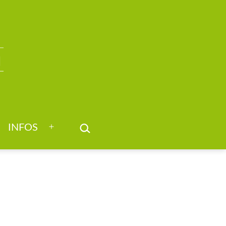
SUCHEN …
INFOS
nü
Menü
nen
öffnen