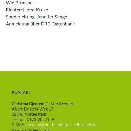
Wo: Brunsbek
Richter: Horst Kruse
Sonderleitung: Jennifer Senge
Anmeldung über DRC-Datenbank
KONTAKT
Christina Gjedrem
(1. Vorsitzende)
Albert-Einstein-Weg 17
22846 Norderstedt
Telefon: 0173-2027159
E-Mail:
vorstand@drc-hamburg-suedholstein.de