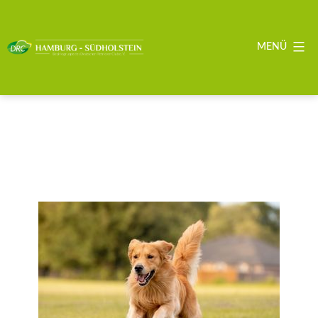
Zum
Inhalt
springen
MENÜ
DRC
BZG
Hamburg
-
Südholstein