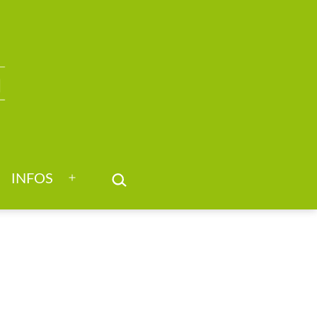
SUCHEN …
INFOS
nü
Menü
nen
öffnen