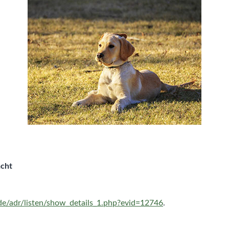
acht
.de/adr/listen/show_details_1.php?evid=12746
.