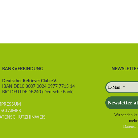
BANKVERBINDUNG
NEWSLETTE
Deutscher Retriever Club e.V.
IBAN DE10 3007 0024 0977 7715 14
BIC DEUTDEDB240 (Deutsche Bank)
MPRESSUM
ISCLAIMER
Wir senden ke
ATENSCHUTZHINWEIS
mehr 
Datensch