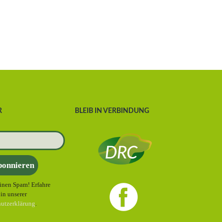
R
BLEIB IN VERBINDUNG
inen Spam! Erfahre
in unserer
utzerklärung
.