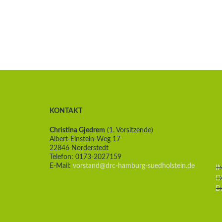
KONTAKT
Christina Gjedrem
(1. Vorsitzende)
Albert-Einstein-Weg 17
22846 Norderstedt
Telefon: 0173-2027159
E-Mail:
vorstand@drc-hamburg-suedholstein.de
I
D
D