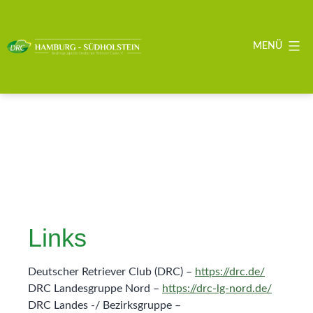
Zum
Inhalt
springen
MENÜ
DRC
BZG
Hamburg
-
Südholstein
Links
Deutscher Retriever Club (DRC) –
https://drc.de/
DRC Landesgruppe Nord –
https://drc-lg-nord.de/
DRC Landes -/ Bezirksgruppe –