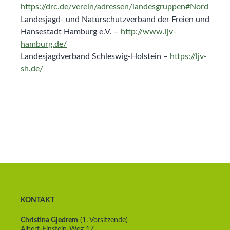
https://drc.de/verein/adressen/landesgruppen#Nord
Landesjagd- und Naturschutzverband der Freien und
Hansestadt Hamburg e.V. –
http://www.ljv-
hamburg.de/
Landesjagdverband Schleswig-Holstein –
https://ljv-
sh.de/
KONTAKT
Christina Gjedrem
(1. Vorsitzende)
Albert-Einstein-Weg 17