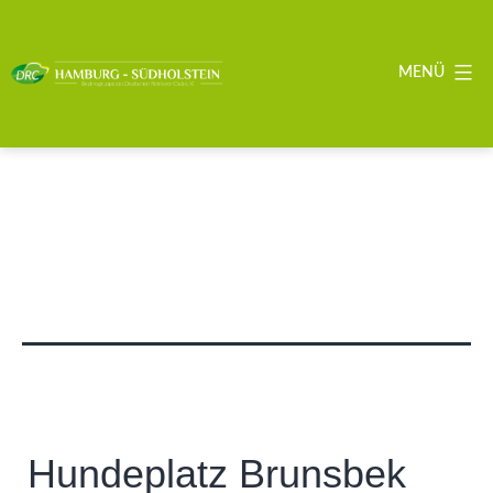
Zum
Inhalt
springen
MENÜ
DRC
BZG
Hamburg
-
Südholstein
Hundeplatz Brunsbek