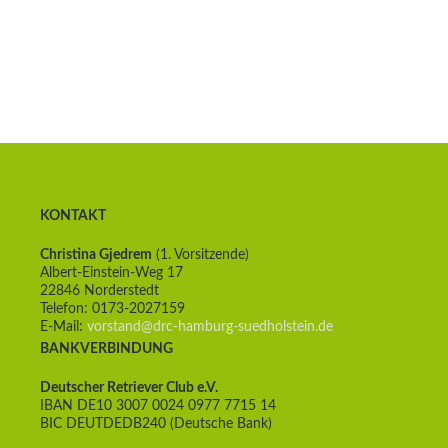
KONTAKT
Christina Gjedrem
(1. Vorsitzende)
Albert-Einstein-Weg 17
22846 Norderstedt
Telefon: 0173-2027159
E-Mail:
vorstand@drc-hamburg-suedholstein.de
BANKVERBINDUNG
Deutscher Retriever Club e.V.
IBAN DE10 3007 0024 0977 7715 14
BIC DEUTDEDB240 (Deutsche Bank)