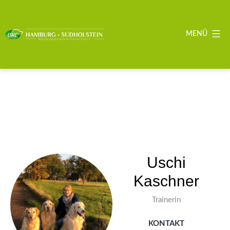
Zum
Inhalt
springen
MENÜ
DRC
BZG
Hamburg
-
Südholstein
Uschi
Kaschner
Trainerin
KONTAKT