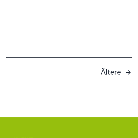
Seitennummerierung
Ältere
der
Beiträge