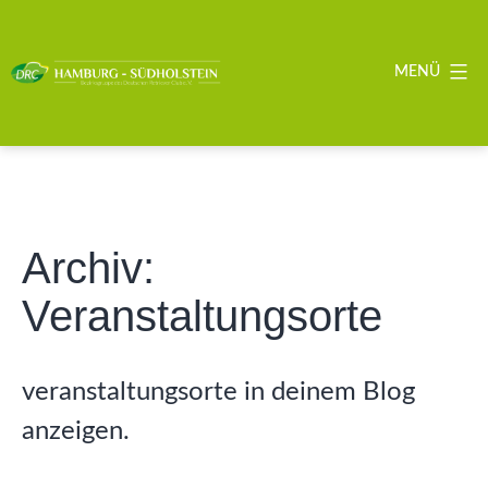
Zum
Inhalt
springen
MENÜ
DRC
BZG
Hamburg
-
Südholstein
Archiv:
Veranstaltungsorte
veranstaltungsorte in deinem Blog
anzeigen.